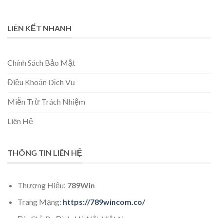
LIÊN KẾT NHANH
Chính Sách Bảo Mật
Điều Khoản Dịch Vụ
Miễn Trừ Trách Nhiệm
Liên Hệ
THÔNG TIN LIÊN HỆ
Thương Hiệu:
789Win
Trang Mạng:
https://789wincom.co/