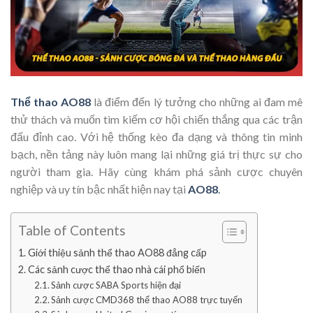
Thể thao AO88
là điểm đến lý tưởng cho những ai đam mê
thử thách và muốn tìm kiếm cơ hội chiến thắng qua các trận
đấu đỉnh cao. Với hệ thống kèo đa dạng và thông tin minh
bạch, nền tảng này luôn mang lại những giá trị thực sự cho
người tham gia. Hãy cùng khám phá sảnh cược chuyên
nghiệp và uy tín bậc nhất hiện nay tại
AO88
.
Table of Contents
Giới thiệu sảnh thể thao AO88 đẳng cấp
Các sảnh cược thể thao nhà cái phổ biến
Sảnh cược SABA Sports hiện đại
Sảnh cược CMD368 thể thao AO88 trực tuyến