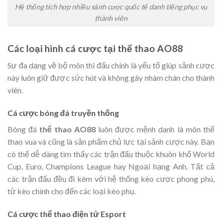
Hệ thống tích hợp nhiều sảnh cược quốc tế danh tiếng phục vụ
thành viên
Các loại hình cá cược tại thể thao AO88
Sự đa dạng về bộ môn thi đấu chính là yếu tố giúp sảnh cược
này luôn giữ được sức hút và không gây nhàm chán cho thành
viên.
Cá cược bóng đá truyền thống
Bóng đá
thể thao AO88
luôn được mệnh danh là môn thể
thao vua và cũng là sản phẩm chủ lực tại sảnh cược này. Bạn
có thể dễ dàng tìm thấy các trận đấu thuộc khuôn khổ World
Cup, Euro, Champions League hay Ngoại hạng Anh. Tất cả
các trận đấu đều đi kèm với hệ thống kèo cược phong phú,
từ kèo chính cho đến các loại kèo phụ.
Cá cược thể thao điện tử Esport