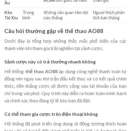
AO88
đơn giản, dễ hiểu
tham gia
Âu
Kèo
Trung
Không cần quan tâm đội
Người thích phân
Tài Xỉu
bình
nào thắng
tích bàn thắng
Câu hỏi thường gặp về thể thao AO88
Dưới đây là tổng hợp những thắc mắc phổ biến của các
thành viên khi tham gia trải nghiệm tại sảnh cược.
Sảnh cược này có trả thưởng nhanh không
Hệ thống
thể thao AO88
áp dụng công nghệ thanh toán tự
động nên ngay sau khi trận đấu kết thúc và có kết quả chính
thức, tiền thắng cược sẽ được cộng vào tài khoản của bạn
chỉ trong vài phút. Quy trình này diễn ra hoàn toàn minh bạch
và chính xác theo đúng tỷ lệ kèo bạn đã đặt.
Có thể tham gia cược trên điện thoại không
Hệ thống đã phát triển ứng dụng di động tương thích hoàn
toàn với cả hai hệ điều hành phổ biến là iOS và Android. Bạn